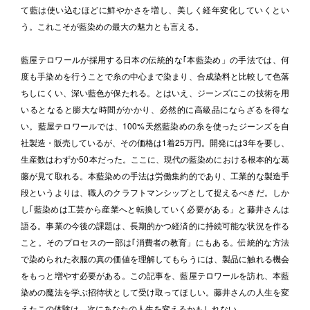
て藍は使い込むほどに鮮やかさを増し、美しく経年変化していくとい
う。これこそが藍染めの最大の魅力とも言える。

藍屋テロワールが採用する日本の伝統的な｢本藍染め」の手法では、何
度も手染めを行うことで糸の中心まで染まり、合成染料と比較して色落
ちしにくい、深い藍色が保たれる。とはいえ、ジーンズにこの技術を用
いるとなると膨大な時間がかかり、必然的に高級品にならざるを得な
い。藍屋テロワールでは、100%天然藍染めの糸を使ったジーンズを自
社製造・販売しているが、その価格は1着25万円。開発には3年を要し、
生産数はわずか50本だった。ここに、現代の藍染めにおける根本的な葛
藤が見て取れる。本藍染めの手法は労働集約的であり、工業的な製造手
段というよりは、職人のクラフトマンシップとして捉えるべきだ。しか
し｢藍染めは工芸から産業へと転換していく必要がある」と藤井さんは
語る。事業の今後の課題は、長期的かつ経済的に持続可能な状況を作る
こと。そのプロセスの一部は｢消費者の教育」にもある。伝統的な方法
で染められた衣服の真の価値を理解してもらうには、製品に触れる機会
をもっと増やす必要がある。この記事を、藍屋テロワールを訪れ、本藍
染めの魔法を学ぶ招待状として受け取ってほしい。藤井さんの人生を変
えたこの体験は、次にあなたの人生を変えるかもしれない。