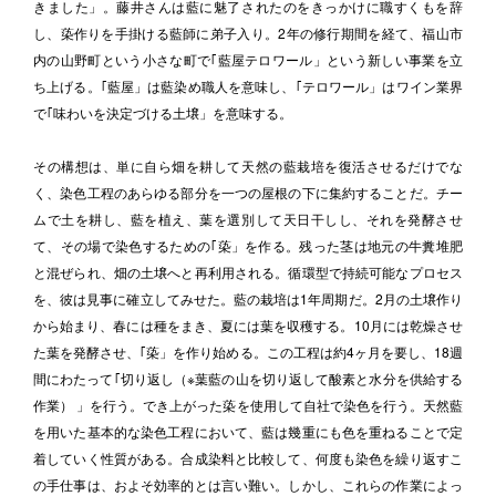
きました」。藤井さんは藍に魅了されたのをきっかけに職すくもを辞
し、蒅作りを手掛ける藍師に弟子入り。2年の修行期間を経て、福山市
内の山野町という小さな町で｢藍屋テロワール」という新しい事業を立
ち上げる。｢藍屋」は藍染め職人を意味し、｢テロワール」はワイン業界
で｢味わいを決定づける土壌」を意味する。

その構想は、単に自ら畑を耕して天然の藍栽培を復活させるだけでな
く、染色工程のあらゆる部分を一つの屋根の下に集約することだ。チー
ムで土を耕し、藍を植え、葉を選別して天日干しし、それを発酵させ
て、その場で染色するための｢蒅」を作る。残った茎は地元の牛糞堆肥
と混ぜられ、畑の土壌へと再利用される。循環型で持続可能なプロセス
を、彼は見事に確立してみせた。藍の栽培は1年周期だ。2月の土壌作り
から始まり、春には種をまき、夏には葉を収穫する。10月には乾燥させ
た葉を発酵させ、｢蒅」を作り始める。この工程は約4ヶ月を要し、18週
間にわたって｢切り返し（※葉藍の山を切り返して酸素と水分を供給する
作業） 」を行う。でき上がった蒅を使用して自社で染色を行う。天然藍
を用いた基本的な染色工程において、藍は幾重にも色を重ねることで定
着していく性質がある。合成染料と比較して、何度も染色を繰り返すこ
の手仕事は、およそ効率的とは言い難い。しかし、これらの作業によっ