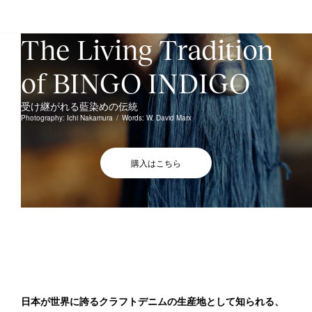
THE NEW JAPAN
The Living Tradition 
of BINGO INDIGO
受け継がれる藍染めの伝統
Photography: Ichi Nakamura
/
Words: W. David Marx
購入はこちら
日本が世界に誇るクラフトデニムの生産地として知られる、