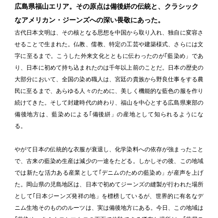
広島県福山エリア。その原点は備後絣の伝統と、クラシック
なアメリカン・ジーンズへの深い畏敬にあった。
古代日本文明は、その核となる思想を中国から取り入れ、独自に変容さ
せることで生まれた。仏教、儒教、特定の工芸や建築様式、さらには文
字に至るまで。こうした外来文化とともに伝わったのが｢藍染め」であ
り、日本に初めて持ち込まれたのは千年以上前のことだ。日本の歴史の
大部分において、全国の染め職人は、宮廷の貴族から野良仕事をする農
民に至るまで、あらゆる人々のために、美しく機能的な藍色の服を作り
続けてきた。そして封建時代の終わり、福山を中心とする広島県東部の
備後地方は、藍染めによる｢備後絣」の産地として知られるようにな
る。

やがて日本の伝統的な衣服が衰退し、化学染料への依存が強まったこと
で、古来の藍染め生産は減少の一途をたどる。しかしその後、この地域
では新たな活力ある産業として｢デニムのための藍染め」が産声を上げ
た。岡山県の児島地区は、日本で初めてジーンズの縫製が行われた場所
として｢日本ジーンズ発祥の地」を標榜しているが、世界的に有名なデ
ニム生地そのもののルーツは、実は備後地方にある。今日、この地域は