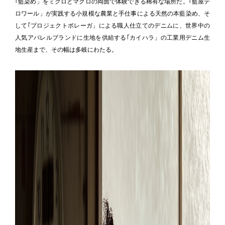
｢藍染め」をミクロとマクロの両面で体験できる稀有な場所だ。｢藍屋テ
ロワール」が実践する小規模な農業と手仕事による天然の本藍染め、そ
して｢プロジェクトボレーガ」による職人仕立てのデニムに、世界中の
人気アパレルブランドに生地を供給する｢カイハラ」の工業用デニム生
地生産まで、その幅は多岐にわたる。